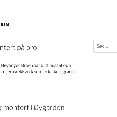
HEIM
Søk
ntert på bro
etter:
 Høyanger. Broen har blitt pusset opp
 smijernsrekkverk som er lakkert grønn.
g montert i Øygarden