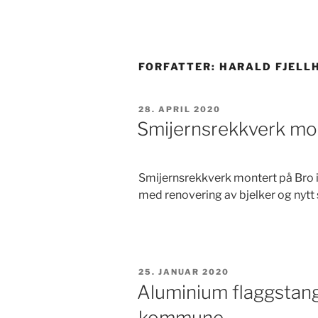
FORFATTER:
HARALD FJELL
PUBLISERT
28. APRIL 2020
Smijernsrekkverk mo
Smijernsrekkverk montert på Bro i
med renovering av bjelker og nytt
PUBLISERT
25. JANUAR 2020
Aluminium flaggstan
kommune.