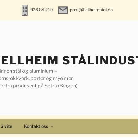
926 84 210
post@fjellheimstal.no
JELLHEIM STÅLINDUS
 innen stål og aluminium –
ernsrekkverk, porter og mye mer
te fra produsent på Sotra (Bergen)
 å vite
Kontakt oss