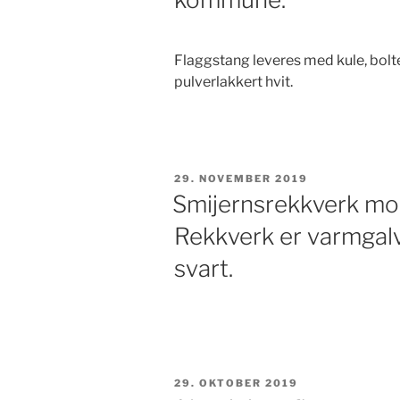
Flaggstang leveres med kule, bolter,
pulverlakkert hvit.
PUBLISERT
29. NOVEMBER 2019
Smijernsrekkverk mont
Rekkverk er varmgalv
svart.
PUBLISERT
29. OKTOBER 2019