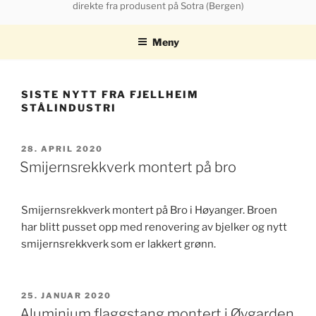
direkte fra produsent på Sotra (Bergen)
Meny
SISTE NYTT FRA FJELLHEIM
STÅLINDUSTRI
PUBLISERT
28. APRIL 2020
Smijernsrekkverk montert på bro
Smijernsrekkverk montert på Bro i Høyanger. Broen
har blitt pusset opp med renovering av bjelker og nytt
smijernsrekkverk som er lakkert grønn.
PUBLISERT
25. JANUAR 2020
Aluminium flaggstang montert i Øygarden