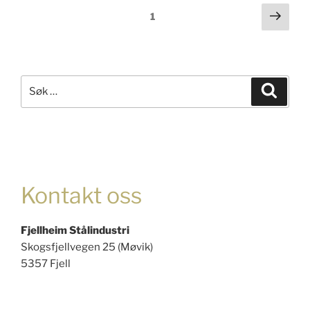
Innleggnavigasjon
Nest
Side
1
side
Søk
Søk
etter:
Kontakt oss
Fjellheim Stålindustri
Skogsfjellvegen 25 (Møvik)
5357 Fjell