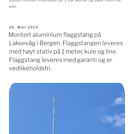
bordet montert steinplate på, 2 stk skuffer og plate i bunn av
eier.
PUBLISERT
26. MAI 2019
Montert aluminium flaggstang på
Laksevåg i Bergen. Flaggstangen leveres
med høyt stativ på 1 meter, kule og line.
Flaggstang leveres med garanti og er
vedlikeholdsfri.