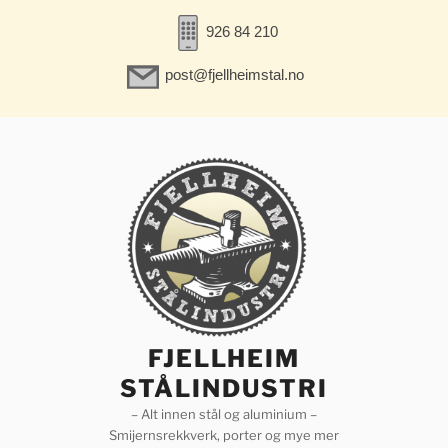
926 84 210
post@fjellheimstal.no
Gå
til
innhold
FJELLHEIM
STÅLINDUSTRI
– Alt innen stål og aluminium –
Smijernsrekkverk, porter og mye mer