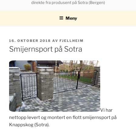
direkte fra produsent på Sotra (Bergen)
Meny
PUBLISERT
16. OKTOBER 2018
AV
FJELLHEIM
Smijernsport på Sotra
Vi har
nettopp levert og montert en flott smijernsport på
Knappskog (Sotra).