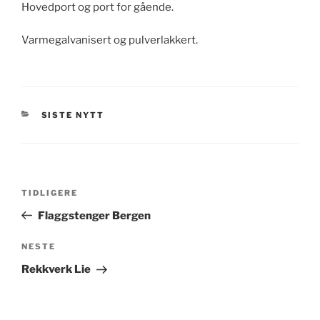
Hovedport og port for gående.
Varmegalvanisert og pulverlakkert.
KATEGORIER
SISTE NYTT
Innleggsnavigasjon
Forrige
TIDLIGERE
innlegg
Flaggstenger Bergen
Neste
NESTE
innlegg
Rekkverk Lie