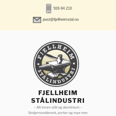
926 84 210
post@fjellheimstal.no
Gå
til
innhold
FJELLHEIM
STÅLINDUSTRI
– Alt innen stål og aluminium –
Smijernsrekkverk, porter og mye mer